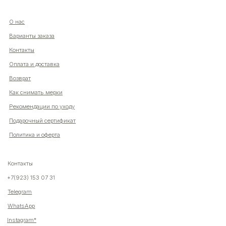
Как снимать мерки
картой любого банка, остальное — тремя
Рекомендации по уходу
платежами раз в две недели.
Подарочный сертификат
Политика и оферта
Оплата
Через
Через
Через
сегодня
2 недели
4 недели
6 недель
Контакты
+7(923) 153 07 31
25%
25%
25%
25%
Telegram
WhatsApp
Instagram*
Без комиссий и переплат
Как обычная оплата картой
*Meta признана экстремистской организацией на территории РФ
Понятно
Разработка сайта