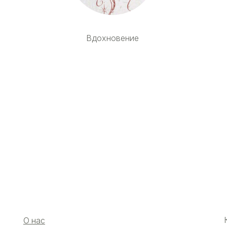
Вдохновение
Контак
О нас
+7(923) 
Варианты заказа
Telegra
Контакты
WhatsA
Оплата и доставка
Instagr
Возврат
Как снимать мерки
Рекомендации по уходу