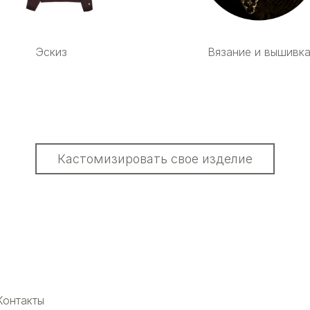
Эскиз
Вязание и вышивк
Кастомизировать свое изделие
ты
153 07 31
m
pp
am*