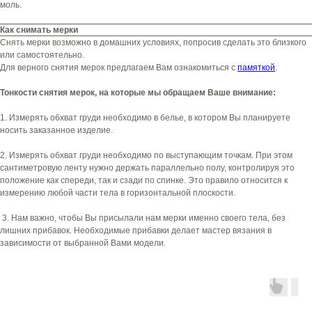
моль.
картой любого банка, остальное — тремя
платежами раз в две недели.
Как снимать мерки
Снять мерки возможно в домашних условиях, попросив сделать это близкого
или самостоятельно.
Оплата
Через
Через
Через
Для верного снятия мерок предлагаем Вам ознакомиться с
памяткой
.
сегодня
2 недели
4 недели
6 недель
Тонкости снятия мерок, на которые мы обращаем Ваше внимание:
25%
25%
25%
25%
1. Измерять обхват груди необходимо в белье, в котором Вы планируете
носить заказанное изделие.
Без комиссий и переплат
2. Измерять обхват груди необходимо по выступающим точкам. При этом
сантиметровую ленту нужно держать параллельно полу, контролируя это
Как обычная оплата картой
положение как спереди, так и сзади по спинке. Это правило относится к
измерению любой части тела в горизонтальной плоскости.
Понятно
О нас
3. Нам важно, чтобы Вы присылали нам мерки именно своего тела, без
Варианты заказа
лишних прибавок. Необходимые прибавки делает мастер вязания в
Контакты
зависимости от выбранной Вами модели.
Оплата и доставка
Возврат
Как снимать мерки
Рекомендации по уходу
Подарочный сертификат