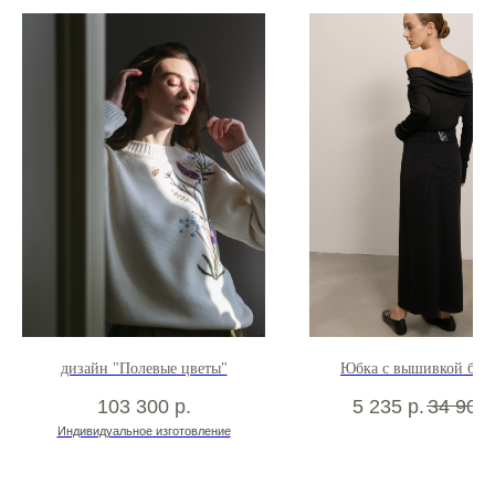
Политика и оферта
Контакты
+7(923) 153 07 31
Telegram
WhatsApp
Instagram*
*Meta признана экстремистской организацией на территории РФ
Разработка сайта
дизайн "Полевые цветы"
Юбка с вышивкой баб
103 300
р.
5 235
р.
34 900